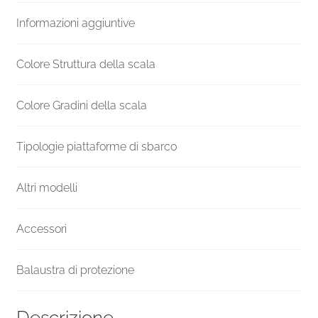
H
Informazioni aggiuntive
1500
mm
quantità
Colore Struttura della scala
Colore Gradini della scala
Tipologie piattaforme di sbarco
Altri modelli
Accessori
Balaustra di protezione
Descrizione