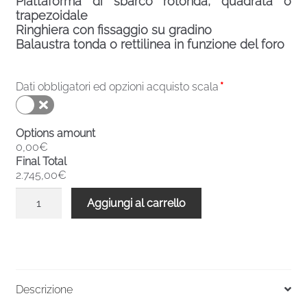
Piattaforma di sbarco rotonda, quadrata o
trapezoidale
Ringhiera con fissaggio su gradino
Balaustra tonda o rettilinea in funzione del foro
Dati obbligatori ed opzioni acquisto scala
*
Options amount
0,00€
Final Total
2.745,00€
Scala
Aggiungi al carrello
chiocciola
verniciata
esterni
F20ZV
2730-
Descrizione
2939