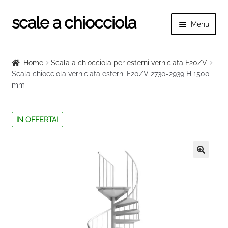
scale a chiocciola
Vai
Vai
Menu
alla
al
navigazione
contenuto
Espand
scale a chiocciola
il
Home
Scala a chiocciola per esterni verniciata F20ZV
menu
Espand
Scala chiocciola verniciata esterni F20ZV 2730-2939 H 1500
Tutte le scale
child
mm
il
menu
Espand
Categorie scale
child
il
IN OFFERTA!
menu
Espand
Ringhiere e balaustre
child
il
menu
🔍
child