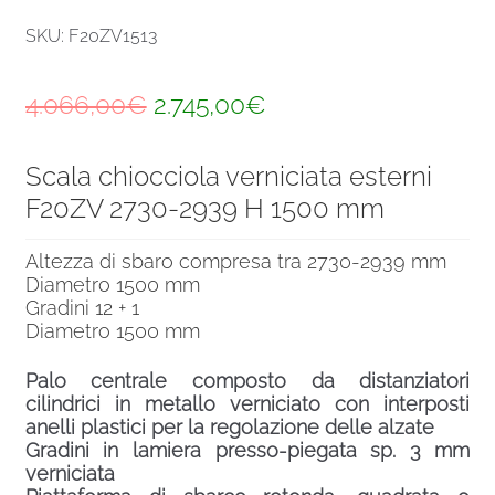
SKU: F20ZV1513
Il
Il
4.066,00
€
2.745,00
€
prezzo
prezzo
Scala chiocciola verniciata esterni
originale
attuale
F20ZV 2730-2939 H 1500 mm
era:
è:
4.066,00€.
2.745,00€.
Altezza di sbaro compresa tra 2730-2939 mm
Diametro 1500 mm
Gradini 12 + 1
Diametro 1500 mm
Palo centrale composto da distanziatori
cilindrici in metallo verniciato con interposti
anelli plastici per la regolazione delle alzate
Gradini in lamiera presso-piegata sp. 3 mm
verniciata