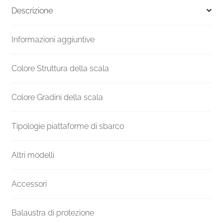
5880-
Descrizione
6089
H
Informazioni aggiuntive
1600
mm
quantità
Colore Struttura della scala
Colore Gradini della scala
Tipologie piattaforme di sbarco
Altri modelli
Accessori
Balaustra di protezione