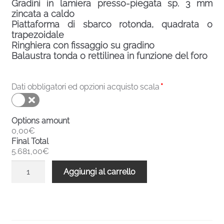
Gradini in lamiera presso-piegata sp. 3 mm
zincata a caldo
Piattaforma di sbarco rotonda, quadrata o
trapezoidale
Ringhiera con fissaggio su gradino
Balaustra tonda o rettilinea in funzione del foro
Dati obbligatori ed opzioni acquisto scala
*
Options amount
0,00€
Final Total
5.681,00€
Scala
Aggiungi al carrello
chiocciola
verniciata
esterni
F20ZV