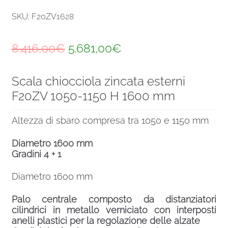
SKU: F20ZV1628
Il
Il
8.416,00
€
5.681,00
€
prezzo
prezzo
Scala chiocciola zincata esterni
originale
attuale
F20ZV 1050-1150 H 1600 mm
era:
è:
8.416,00€.
5.681,00€.
Altezza di sbaro compresa tra 1050 e 1150 mm
Diametro 1600 mm
Gradini 4 + 1
Diametro 1600 mm
Palo centrale composto da distanziatori
cilindrici in metallo verniciato con interposti
anelli plastici per la regolazione delle alzate