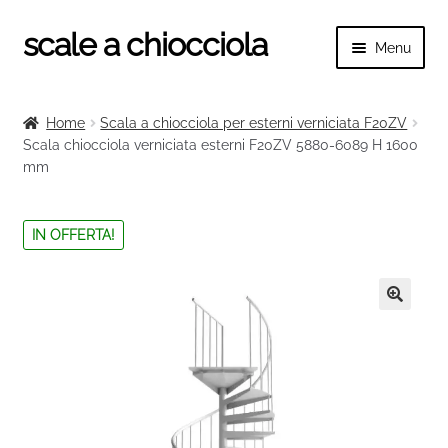
scale a chiocciola
Vai
Vai
Menu
alla
al
navigazione
contenuto
Espand
scale a chiocciola
il
Home
Scala a chiocciola per esterni verniciata F20ZV
menu
Espand
Scala chiocciola verniciata esterni F20ZV 5880-6089 H 1600
Tutte le scale
child
mm
il
menu
Espand
Categorie scale
child
il
IN OFFERTA!
menu
Espand
Ringhiere e balaustre
child
il
menu
🔍
child