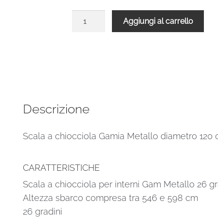
Scala
Aggiungi al carrello
a
chiocciola
Gamia
Metallo
diametro
120
cm
Descrizione
26
gradini
Scala a chiocciola Gamia Metallo diametro 120 
quantità
CARATTERISTICHE
Scala a chiocciola per interni Gam Metallo 26 gr
Altezza sbarco compresa tra 546 e 598 cm
26 gradini