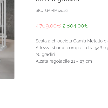
SKU: GAMIA12026
Il
Il
4.769,00
€
2.804,00
€
prezzo
prezzo
Scala a chiocciola Gamia Metallo d
originale
attuale
Altezza sbarco compresa tra 546 e
era:
è:
26 gradini
4.769,00€.
2.804,0
Alzata regolabile 21 – 23 cm