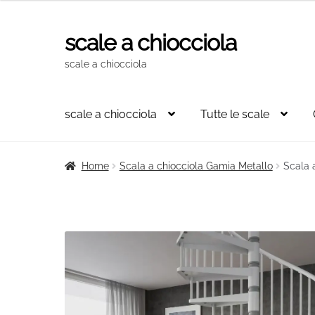
originale
attuale
era:
è:
scale a chiocciola
Vai
Vai
4.769,00€.
2.804,00€.
alla
al
scale a chiocciola
navigazione
contenuto
scale a chiocciola
Tutte le scale
Home
Scala a chiocciola Gamia Metallo
Scala 