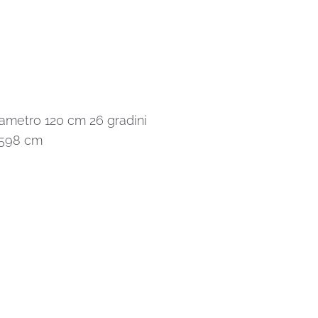
iametro 120 cm 26 gradini
 598 cm
0€.