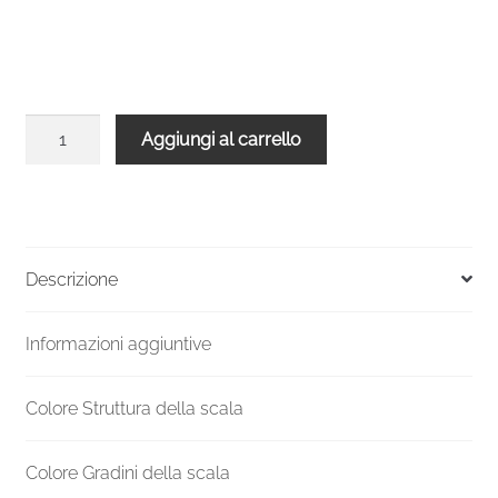
Scala
Aggiungi al carrello
a
chiocciola
in
ghisa
Deco
Descrizione
14
gradini
Informazioni aggiuntive
diametro
135
quantità
Colore Struttura della scala
Colore Gradini della scala