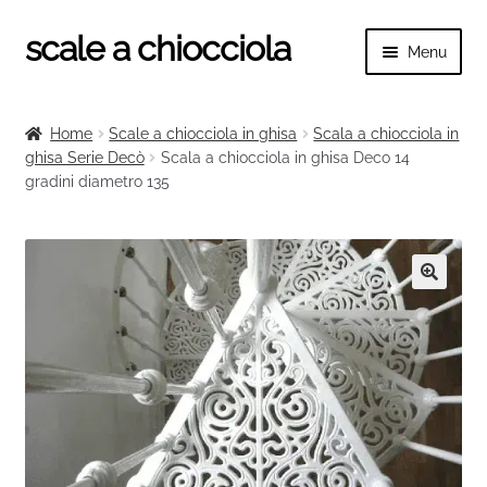
scale a chiocciola
Vai
Vai
Menu
alla
al
navigazione
contenuto
Espand
scale a chiocciola
il
Home
Scale a chiocciola in ghisa
Scala a chiocciola in
menu
Espand
ghisa Serie Decò
Scala a chiocciola in ghisa Deco 14
Tutte le scale
child
gradini diametro 135
il
menu
Espand
Categorie scale
child
il
menu
Espand
Ringhiere e balaustre
child
il
🔍
menu
child