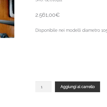
2.561,00
€
Disponibile nei modelli diametro 10
Scala
Aggiungi al carrello
a
chiocciola
in