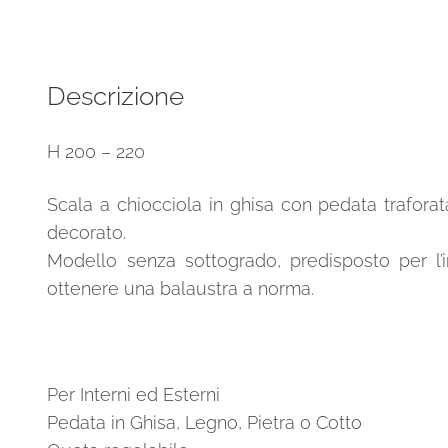
ghisa
Geometrica
10
gradini
Descrizione
diametro
105
H 200 – 220
quantità
Scala a chiocciola in ghisa con pedata trafora
decorato.
Modello senza sottogrado, predisposto per l’
ottenere una balaustra a norma.
Per Interni ed Esterni
Pedata in Ghisa, Legno, Pietra o Cotto