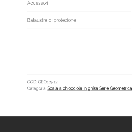
Accessori
Balaustra di protezione
COD:
GEO10512
Categoria:
Scala a chiocciola in ghisa Serie Geometric