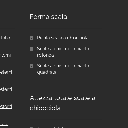
Forma scala
etallo
Pianta scala a chiocciola
Scale a chiocciola pianta
nterni
rotonda
Scale a chiocciola pianta
sterni
quadrata
sterni
Altezza totale scale a
sterni
chiocciola
ata e