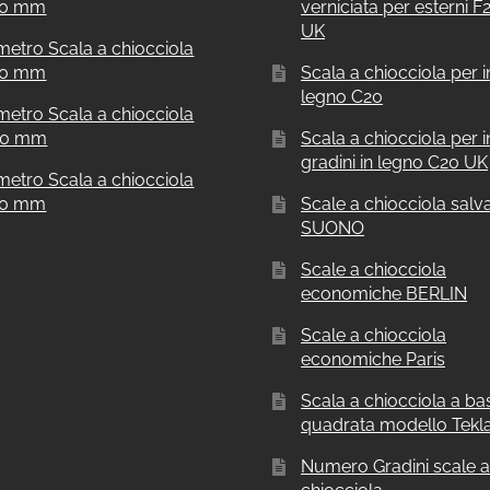
00 mm
verniciata per esterni 
UK
metro Scala a chiocciola
00 mm
Scala a chiocciola per in
legno C20
metro Scala a chiocciola
00 mm
Scala a chiocciola per i
gradini in legno C20 UK
metro Scala a chiocciola
00 mm
Scale a chiocciola salv
SUONO
Scale a chiocciola
economiche BERLIN
Scale a chiocciola
economiche Paris
Scala a chiocciola a ba
quadrata modello Tekl
Numero Gradini scale 