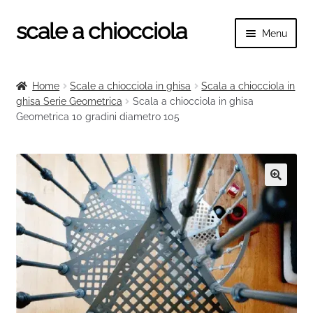
scale a chiocciola
Vai
Vai
Menu
alla
al
navigazione
contenuto
Espand
scale a chiocciola
il
Home
Scale a chiocciola in ghisa
Scala a chiocciola in
menu
Espand
ghisa Serie Geometrica
Scala a chiocciola in ghisa
Tutte le scale
child
Geometrica 10 gradini diametro 105
il
menu
Espand
Categorie scale
child
il
menu
Espand
Ringhiere e balaustre
child
il
🔍
menu
child