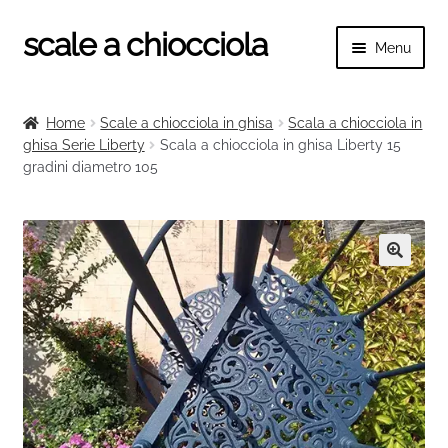
scale a chiocciola
Vai
Vai
Menu
alla
al
navigazione
contenuto
Espand
scale a chiocciola
il
Home
Scale a chiocciola in ghisa
Scala a chiocciola in
menu
Espand
ghisa Serie Liberty
Scala a chiocciola in ghisa Liberty 15
Tutte le scale
child
gradini diametro 105
il
menu
Espand
Categorie scale
child
il
menu
Espand
Ringhiere e balaustre
child
il
🔍
menu
child