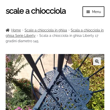
scale a chiocciola
Vai
Vai
Menu
alla
al
navigazione
contenuto
Espand
scale a chiocciola
il
Home
Scale a chiocciola in ghisa
Scala a chiocciola in
menu
Espand
ghisa Serie Liberty
Scala a chiocciola in ghisa Liberty 17
Tutte le scale
child
gradini diametro 145
il
menu
Espand
Categorie scale
child
il
menu
Espand
Ringhiere e balaustre
child
il
🔍
menu
child