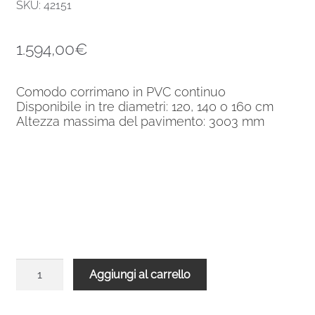
SKU: 42151
1.594,00
€
Comodo corrimano in PVC continuo
Disponibile in tre diametri: 120, 140 o 160 cm
Altezza massima del pavimento: 3003 mm
Scale
Aggiungi al carrello
a
chiocciola