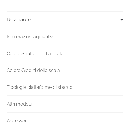
Portofino
bianca
diametro
Descrizione
120
cm
Informazioni aggiuntive
quantità
Colore Struttura della scala
Colore Gradini della scala
Tipologie piattaforme di sbarco
Altri modelli
Accessori