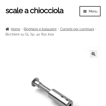
scale a chiocciola
Vai
Vai
Menu
alla
al
navigazione
contenuto
Espand
scale a chiocciola
il
Home
Ringhiere e balaustre
Correnti per corrimani
menu
Espand
Bicchiere su GL Sp. 40 R10 Inox
Tutte le scale
child
il
menu
Espand
Categorie scale
child
il
menu
Espand
Ringhiere e balaustre
🔍
child
il
menu
child