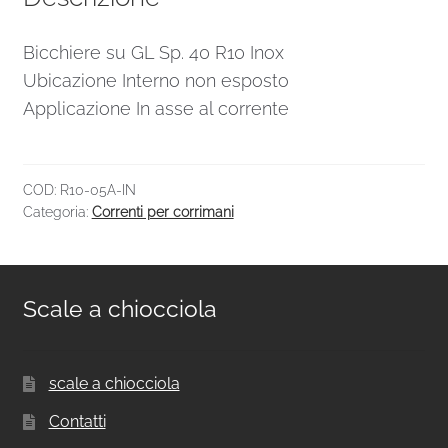
Bicchiere su GL Sp. 40 R10 Inox
Ubicazione Interno non esposto
Applicazione In asse al corrente
COD:
R10-05A-IN
Categoria:
Correnti per corrimani
Scale a chiocciola
scale a chiocciola
Contatti