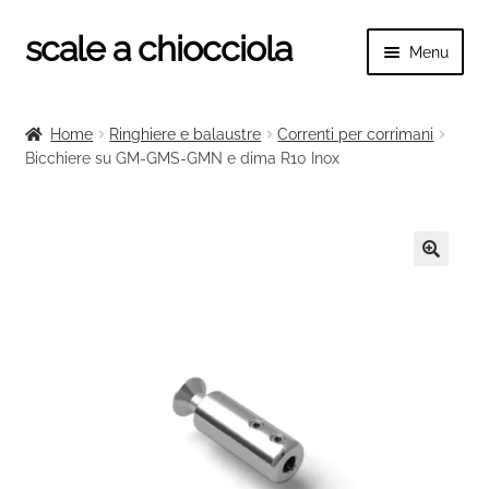
scale a chiocciola
Vai
Vai
Menu
alla
al
navigazione
contenuto
Espand
scale a chiocciola
il
Home
Ringhiere e balaustre
Correnti per corrimani
menu
Espand
Bicchiere su GM-GMS-GMN e dima R10 Inox
Tutte le scale
child
il
menu
Espand
Categorie scale
child
il
menu
Espand
Ringhiere e balaustre
🔍
child
il
menu
child