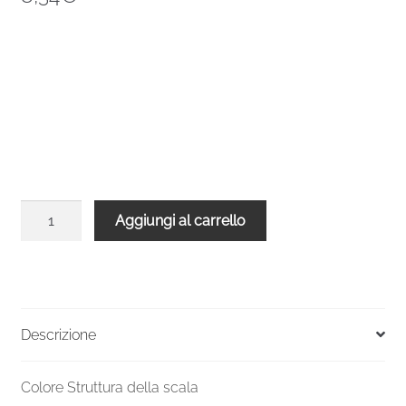
Bicchiere
Aggiungi al carrello
su
GM-
GMS-
GMN
e
Descrizione
dima
R10
Colore Struttura della scala
Inox