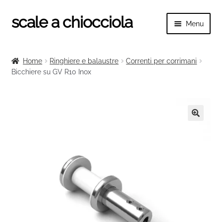
scale a chiocciola
Vai
Vai
Menu
alla
al
navigazione
contenuto
Espand
scale a chiocciola
il
Home
Ringhiere e balaustre
Correnti per corrimani
menu
Espand
Bicchiere su GV R10 Inox
Tutte le scale
child
il
menu
Espand
Categorie scale
child
il
menu
Espand
Ringhiere e balaustre
🔍
child
il
menu
child