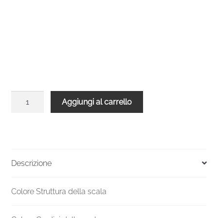
Bicchiere
Aggiungi al carrello
su
GV
R10
Inox
quantità
Descrizione
Colore Struttura della scala