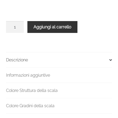
Gradino
Aggiungi al carrello
aggiuntivo
nero
legno
quercia
per
Descrizione
Scala
Venezia
Informazioni aggiuntive
140
quantità
Colore Struttura della scala
Colore Gradini della scala