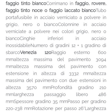
faggio tinto bianco
Corrimano in
faggio, rovere,
faggio tinto noce o faggio laccato bianco
Tubo
portafusibile in acciaio verniciato a polvere in
grigio, nero o biancoColonnine in acciaio
verniciate a polvere nei colori grigio, nero o
biancoCinghie inferiori in acciaio
inossidabileNumero di gradini 12 + 1 gradino di
sbarco
Venezia 120
Raggio esterno 600
mmaltezza massima del pavimento 3094
mmaltezza massima del pavimento con
estensione in altezza di 3332 mmaltezza
massima del pavimento con due estensioni in
altezza 3570 mmProfondità gradino 210
mmlarghezza passaggio libero 486
mmSpessore gradino 35 mmPasso per gradino
220-238 mmRotazione per passo 26°Larghezza