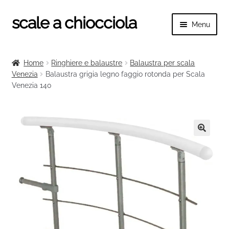
scale a chiocciola
Vai
Vai
Menu
alla
al
navigazione
contenuto
Espand
scale a chiocciola
il
Home
Ringhiere e balaustre
Balaustra per scala
menu
Espand
Venezia
Balaustra grigia legno faggio rotonda per Scala
Tutte le scale
child
Venezia 140
il
menu
Espand
Categorie scale
child
il
menu
Espand
Ringhiere e balaustre
child
il
🔍
menu
child