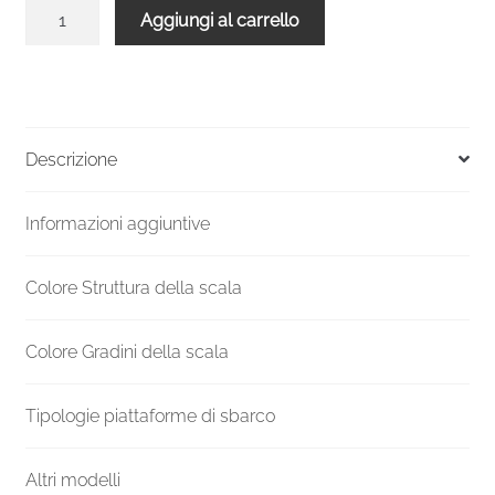
Balaustra
Aggiungi al carrello
grigia
legno
faggio
rotonda
per
Descrizione
Scala
Venezia
Informazioni aggiuntive
140
quantità
Colore Struttura della scala
Colore Gradini della scala
Tipologie piattaforme di sbarco
Altri modelli