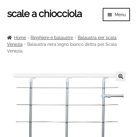
scale a chiocciola
Vai
Vai
Menu
alla
al
navigazione
contenuto
Espand
scale a chiocciola
il
Home
Ringhiere e balaustre
Balaustra per scala
menu
Espand
Venezia
Balaustra nera legno bianco diritta per Scala
Tutte le scale
child
Venezia
il
menu
Espand
Categorie scale
child
il
menu
Espand
Ringhiere e balaustre
child
il
🔍
menu
child