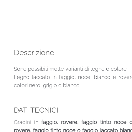
rotonda
per
Scala
Venezia
160
quantità
Descrizione
Sono possibili molte varianti di legno e colore
Legno laccato in faggio, noce, bianco e rovere
colori nero, grigio o bianco
DATI TECNICI
Gradini in
faggio, rovere, faggio tinto noce 
rovere, faggio tinto noce o faggio laccato bian