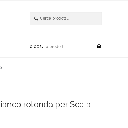
Cerca:
Cerca
0,00
€
0 prodotti
60
bianco rotonda per Scala