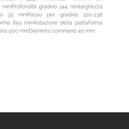
70 mmProfondità gradino 244 mmlarghezza
no 35 mmPasso per gradino 220-238
orma 850 mmRotazione della piattaforma
hiera 900 mmDiametro corrimano 40 mm