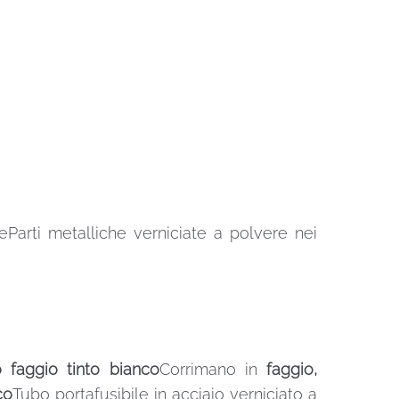
Parti metalliche verniciate a polvere nei
o faggio tinto bianco
Corrimano in
faggio,
co
Tubo portafusibile in acciaio verniciato a