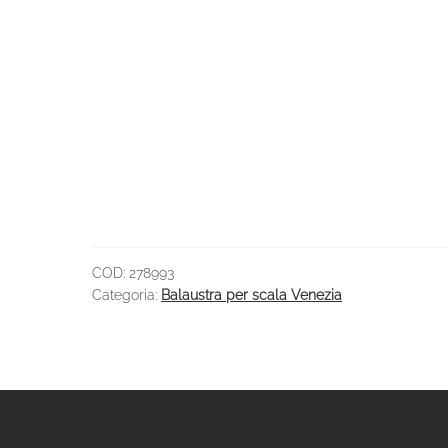
COD:
278993
Categoria:
Balaustra per scala Venezia