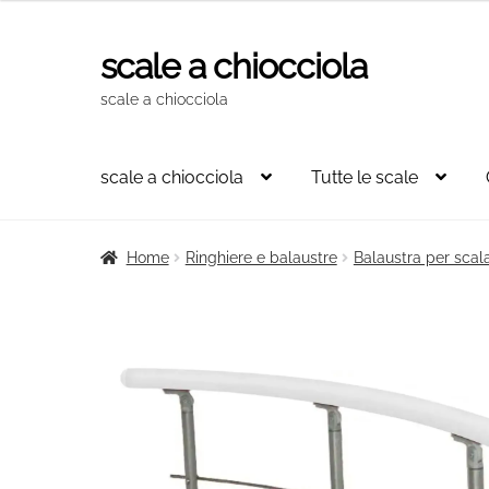
scale a chiocciola
Vai
Vai
alla
al
scale a chiocciola
navigazione
contenuto
scale a chiocciola
Tutte le scale
Home
Ringhiere e balaustre
Balaustra per scal