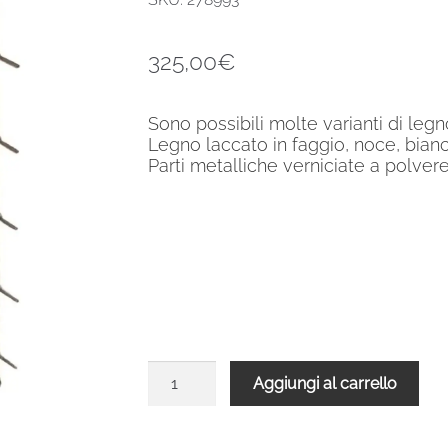
325,00
€
Sono possibili molte varianti di leg
Legno laccato in faggio, noce, bian
Parti metalliche verniciate a polvere
Balaustra
Aggiungi al carrello
nera
legno
bianco