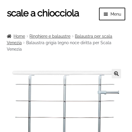
scale a chiocciola
Vai
Vai
Menu
alla
al
navigazione
contenuto
Espand
scale a chiocciola
il
Home
Ringhiere e balaustre
Balaustra per scala
menu
Espand
Venezia
Balaustra grigia legno noce diritta per Scala
Tutte le scale
child
Venezia
il
menu
Espand
Categorie scale
child
il
menu
Espand
Ringhiere e balaustre
child
il
🔍
menu
child