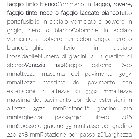
faggio tinto bianco
Corrimano in
faggio, rovere,
faggio tinto noce o faggio laccato bianco
Tubo
portafusibile in acciaio verniciato a polvere in
grigio, nero o biancoColonnine in acciaio
verniciate a polvere nei colori grigio, nero o
biancoCinghie inferiori in acciaio
inossidabileNumero di gradini 12 + 1 gradino di
sbarco
Venezia 120
Raggio esterno 600
mmaltezza massima del pavimento 3094
mmaltezza massima del pavimento con
estensione in altezza di 3332 mmaltezza
massima del pavimento con due estensioni in
altezza 3570 mmProfondità gradino 210
mmlarghezza passaggio libero 486
mmSpessore gradino 35 mmPasso per gradino
220-238 mmRotazione per passo 26°Larghezza