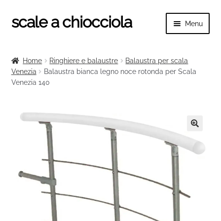
scale a chiocciola
Vai
Vai
Menu
alla
al
navigazione
contenuto
Espand
scale a chiocciola
il
Home
Ringhiere e balaustre
Balaustra per scala
menu
Espand
Venezia
Balaustra bianca legno noce rotonda per Scala
Tutte le scale
child
Venezia 140
il
menu
Espand
Categorie scale
child
il
menu
Espand
Ringhiere e balaustre
child
il
🔍
menu
child