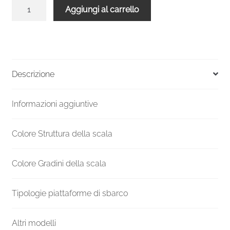
Balaustra
Aggiungi al carrello
bianca
legno
noce
rotonda
per
Descrizione
Scala
Venezia
Informazioni aggiuntive
140
quantità
Colore Struttura della scala
Colore Gradini della scala
Tipologie piattaforme di sbarco
Altri modelli