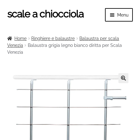
scale a chiocciola
Vai
Vai
Menu
alla
al
navigazione
contenuto
Espand
scale a chiocciola
il
Home
Ringhiere e balaustre
Balaustra per scala
menu
Espand
Venezia
Balaustra grigia legno bianco diritta per Scala
Tutte le scale
child
Venezia
il
menu
Espand
Categorie scale
child
il
menu
Espand
Ringhiere e balaustre
child
il
🔍
menu
child