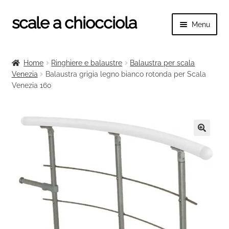
scale a chiocciola
Vai
Vai
Menu
alla
al
navigazione
contenuto
Espand
scale a chiocciola
il
Home
Ringhiere e balaustre
Balaustra per scala
menu
Espand
Venezia
Balaustra grigia legno bianco rotonda per Scala
Tutte le scale
child
Venezia 160
il
menu
Espand
Categorie scale
child
il
menu
Espand
Ringhiere e balaustre
child
il
🔍
menu
child