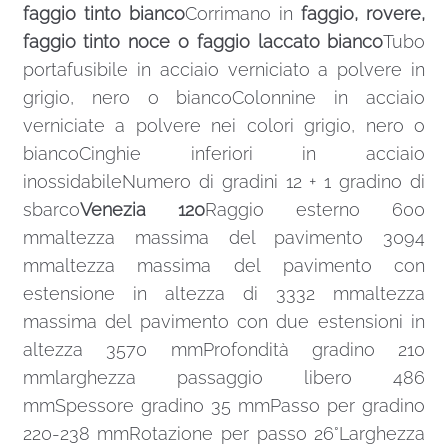
faggio tinto bianco
Corrimano in
faggio, rovere,
faggio tinto noce o faggio laccato bianco
Tubo
portafusibile in acciaio verniciato a polvere in
grigio, nero o biancoColonnine in acciaio
verniciate a polvere nei colori grigio, nero o
biancoCinghie inferiori in acciaio
inossidabileNumero di gradini 12 + 1 gradino di
sbarco
Venezia 120
Raggio esterno 600
mmaltezza massima del pavimento 3094
mmaltezza massima del pavimento con
estensione in altezza di 3332 mmaltezza
massima del pavimento con due estensioni in
altezza 3570 mmProfondità gradino 210
mmlarghezza passaggio libero 486
mmSpessore gradino 35 mmPasso per gradino
220-238 mmRotazione per passo 26°Larghezza