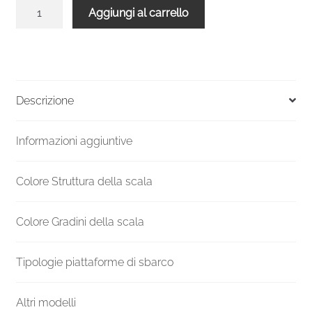
Balaustra
Aggiungi al carrello
grigia
legno
bianco
rotonda
per
Descrizione
Scala
Venezia
Informazioni aggiuntive
160
quantità
Colore Struttura della scala
Colore Gradini della scala
Tipologie piattaforme di sbarco
Altri modelli