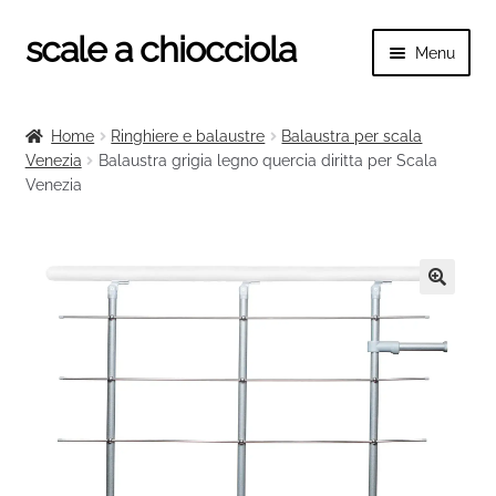
scale a chiocciola
Vai
Vai
Menu
alla
al
navigazione
contenuto
Espand
scale a chiocciola
il
Home
Ringhiere e balaustre
Balaustra per scala
menu
Espand
Venezia
Balaustra grigia legno quercia diritta per Scala
Tutte le scale
child
Venezia
il
menu
Espand
Categorie scale
child
il
menu
Espand
Ringhiere e balaustre
child
il
🔍
menu
child