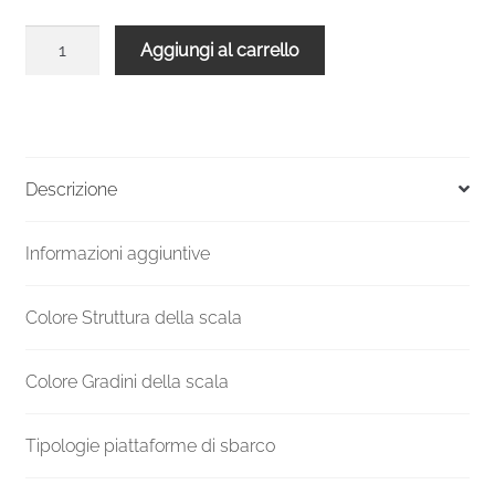
Scala
Aggiungi al carrello
a
chiocciola
per
esterni
Rondo
Descrizione
Zink
Smart
Informazioni aggiuntive
180
quantità
Colore Struttura della scala
Colore Gradini della scala
Tipologie piattaforme di sbarco