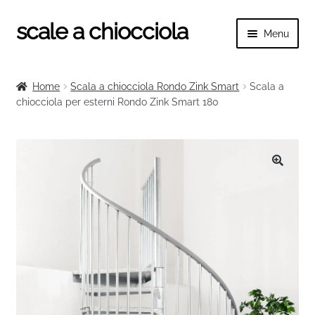
scale a chiocciola
Vai
Vai
Menu
alla
al
navigazione
contenuto
Espand
scale a chiocciola
il
Home
Scala a chiocciola Rondo Zink Smart
Scala a
menu
Espand
chiocciola per esterni Rondo Zink Smart 180
Tutte le scale
child
il
menu
Espand
Categorie scale
child
il
menu
Espand
Ringhiere e balaustre
🔍
child
il
menu
child