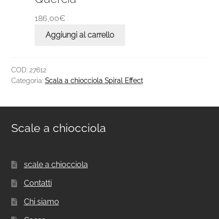
186,00
€
Aggiungi al carrello
COD:
27612
Categoria:
Scala a chiocciola Spiral Effect
Scale a chiocciola
scale a chiocciola
Contatti
Chi siamo