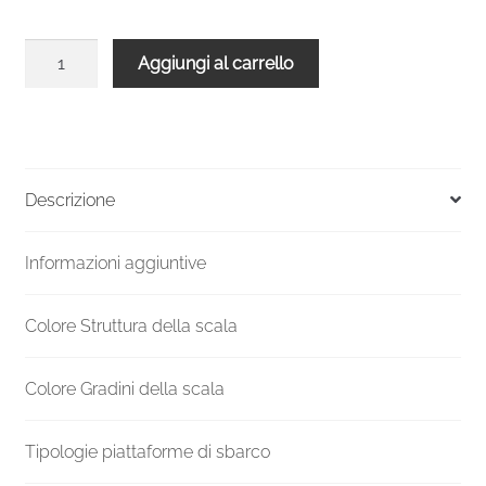
Scala
Aggiungi al carrello
a
chiocciola
SPIRAL
Effect
140
Descrizione
metallo
Grigio
Informazioni aggiuntive
legno
Quercia
quantità
Colore Struttura della scala
Colore Gradini della scala
Tipologie piattaforme di sbarco