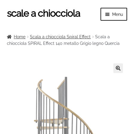
scale a chiocciola
Vai
Vai
Menu
alla
al
navigazione
contenuto
Espand
scale a chiocciola
il
Home
Scala a chiocciola Spiral Effect
Scala a
menu
Espand
chiocciola SPIRAL Effect 140 metallo Grigio legno Quercia
Tutte le scale
child
il
menu
Espand
Categorie scale
child
il
menu
Espand
Ringhiere e balaustre
🔍
child
il
menu
child