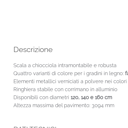
Effect
120
metallo
Bianco
legno
Quercia
Descrizione
quantità
Scala a chiocciola intramontabile e robusta
Quattro varianti di colore per i gradini in legno:
f
Elementi metallici verniciati a polvere nei color
Ringhiera stabile con corrimano in alluminio
Disponibili con diametri
120, 140 e 160 cm
Altezza massima del pavimento: 3094 mm