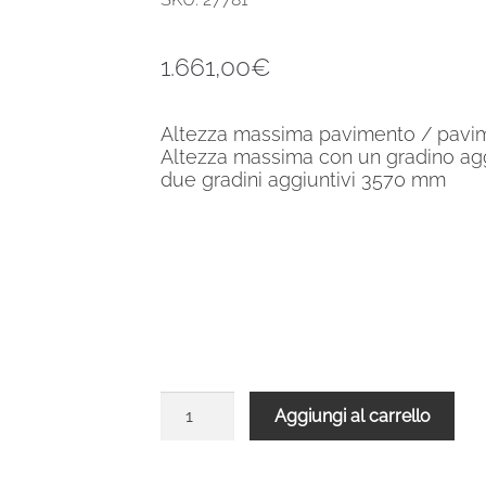
1.661,00
€
Altezza massima pavimento / pav
Altezza massima con un gradino ag
due gradini aggiuntivi 3570 mm
Scala
Aggiungi al carrello
a
chiocciola
SPIRAL