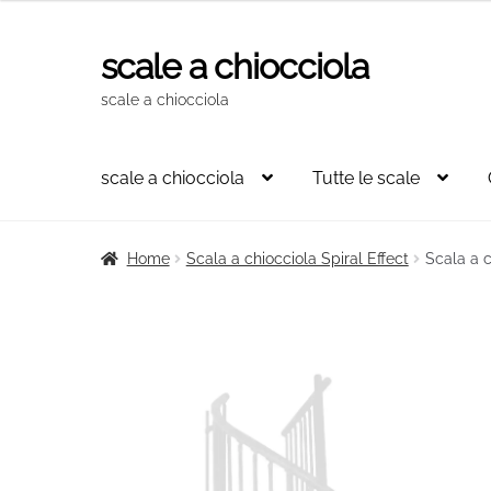
scale a chiocciola
Vai
Vai
alla
al
scale a chiocciola
navigazione
contenuto
scale a chiocciola
Tutte le scale
Home
Scala a chiocciola Spiral Effect
Scala a 