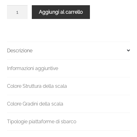
Scala
Aggiungi al carrello
a
chiocciola
Spiral
Smart
grigia
Descrizione
legno
quercia
Informazioni aggiuntive
120
cm
diametro
Colore Struttura della scala
quantità
Colore Gradini della scala
Tipologie piattaforme di sbarco