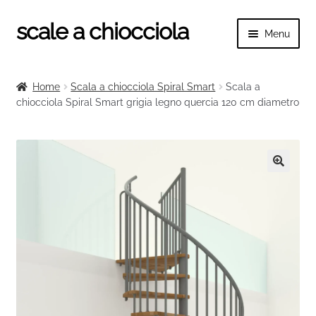
scale a chiocciola
Vai
Vai
Menu
alla
al
navigazione
contenuto
Espand
scale a chiocciola
il
Home
Scala a chiocciola Spiral Smart
Scala a
menu
Espand
chiocciola Spiral Smart grigia legno quercia 120 cm diametro
Tutte le scale
child
il
menu
Espand
Categorie scale
child
il
menu
Espand
Ringhiere e balaustre
🔍
child
il
menu
child