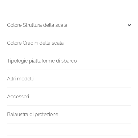
scala
Rondo
Smart
Colore Struttura della scala
Grigio
120
Colore Gradini della scala
quantità
Tipologie piattaforme di sbarco
Altri modelli
Accessori
Balaustra di protezione