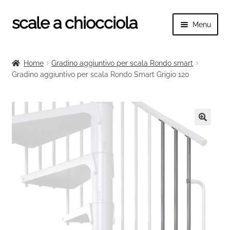
scale a chiocciola
Vai
Vai
Menu
alla
al
navigazione
contenuto
Espand
scale a chiocciola
il
Home
Gradino aggiuntivo per scala Rondo smart
menu
Espand
Gradino aggiuntivo per scala Rondo Smart Grigio 120
Tutte le scale
child
il
menu
Espand
Categorie scale
child
il
menu
Espand
Ringhiere e balaustre
🔍
child
il
menu
child