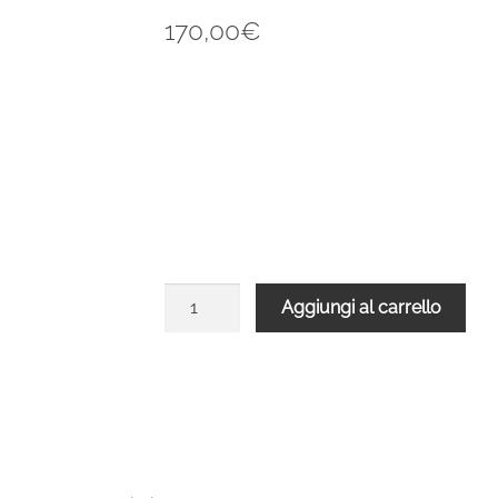
170,00
€
Balaustra
Aggiungi al carrello
diritta
per
scala
Rondo
Zink
Plus
quantità