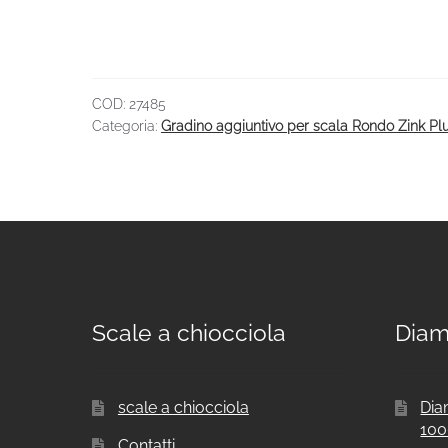
COD:
27485
Categoria:
Gradino aggiuntivo per scala Rondo Zink Pl
Scale a chiocciola
Diam
scale a chiocciola
Dia
10
Contatti