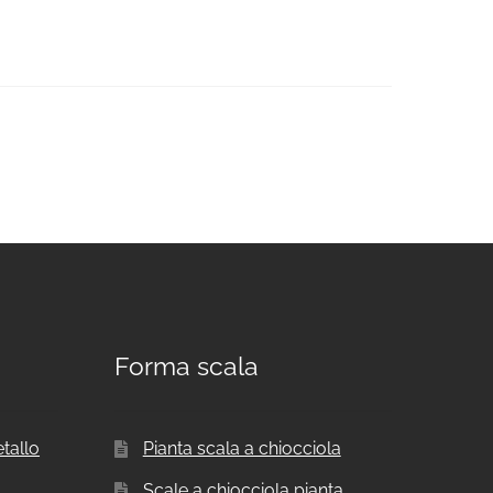
Forma scala
etallo
Pianta scala a chiocciola
Scale a chiocciola pianta