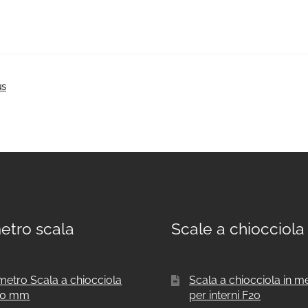
us
etro scala
Scale a chiocciola
metro Scala a chiocciola
Scala a chiocciola in m
00 mm
per interni F20