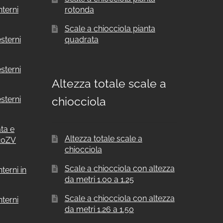
nterni
rotonda
Scale a chiocciola pianta
sterni
quadrata
sterni
Altezza totale scale a
sterni
chiocciola
ata e
Altezza totale scale a
F20ZV
chiocciola
Scale a chiocciola con altezza
terni in
da metri 1.00 a 1.25
Scale a chiocciola con altezza
nterni
da metri 1.26 a 1.50