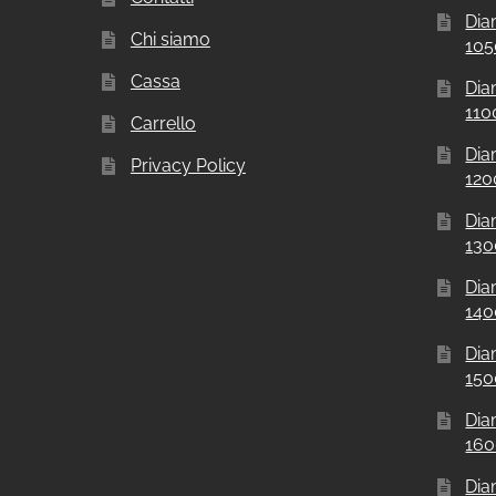
Dia
Chi siamo
10
Cassa
Dia
11
Carrello
Dia
Privacy Policy
12
Dia
13
Dia
14
Dia
15
Dia
16
Dia