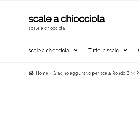
scale a chiocciola
Vai
Vai
alla
al
scale a chiocciola
navigazione
contenuto
scale a chiocciola
Tutte le scale
Home
Gradino aggiuntivo per scala Rondo Zink P