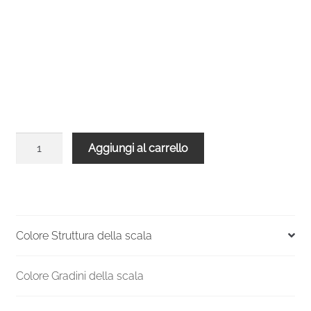
Balaustra
Aggiungi al carrello
arrotondata
per
scala
Spiral
Effect
Colore Struttura della scala
120
Nera
Colore Gradini della scala
Legno
Bianco