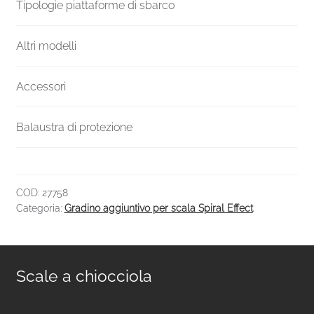
quantità
Tipologie piattaforme di sbarco
Altri modelli
Accessori
Balaustra di protezione
COD:
27758
Categoria:
Gradino aggiuntivo per scala Spiral Effect
Scale a chiocciola