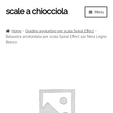
scale a chiocciola
Vai
Vai
Menu
alla
al
navigazione
contenuto
Espand
scale a chiocciola
il
Home
Gradino aggiuntivo per scala Spiral Effect
menu
Espand
Balaustra arrotondata per scala Spiral Effect 120 Nera Legno
Tutte le scale
child
Bianco
il
menu
Espand
Categorie scale
child
il
menu
Espand
Ringhiere e balaustre
child
il
menu
child