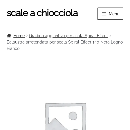
scale a chiocciola
Vai
Vai
Menu
alla
al
navigazione
contenuto
Espand
scale a chiocciola
il
Home
Gradino aggiuntivo per scala Spiral Effect
menu
Espand
Balaustra arrotondata per scala Spiral Effect 140 Nera Legno
Tutte le scale
child
Bianco
il
menu
Espand
Categorie scale
child
il
menu
Espand
Ringhiere e balaustre
child
il
menu
child