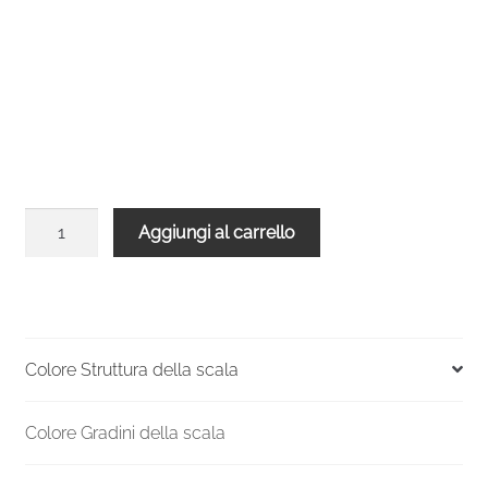
Balaustra
Aggiungi al carrello
arrotondata
per
scala
Spiral
Effect
Colore Struttura della scala
140
Nera
Colore Gradini della scala
Legno
Bianco