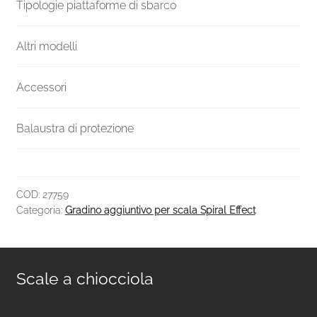
quantità
Tipologie piattaforme di sbarco
Altri modelli
Accessori
Balaustra di protezione
COD:
27759
Categoria:
Gradino aggiuntivo per scala Spiral Effect
Scale a chiocciola