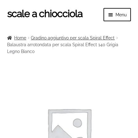
scale a chiocciola
Vai
Vai
Menu
alla
al
navigazione
contenuto
Espand
scale a chiocciola
il
Home
Gradino aggiuntivo per scala Spiral Effect
menu
Espand
Balaustra arrotondata per scala Spiral Effect 140 Grigia
Tutte le scale
child
Legno Bianco
il
menu
Espand
Categorie scale
child
il
menu
Espand
Ringhiere e balaustre
child
il
menu
child