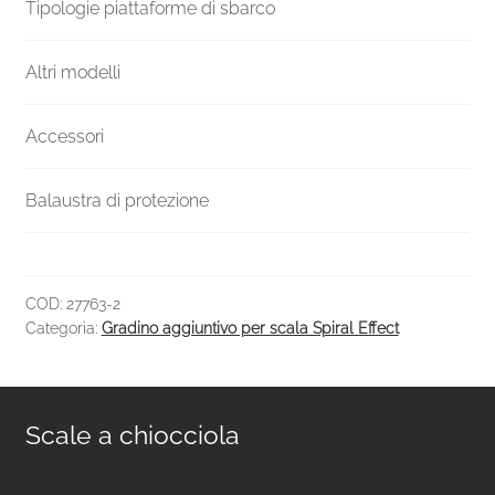
quantità
Tipologie piattaforme di sbarco
Altri modelli
Accessori
Balaustra di protezione
COD:
27763-2
Categoria:
Gradino aggiuntivo per scala Spiral Effect
Scale a chiocciola