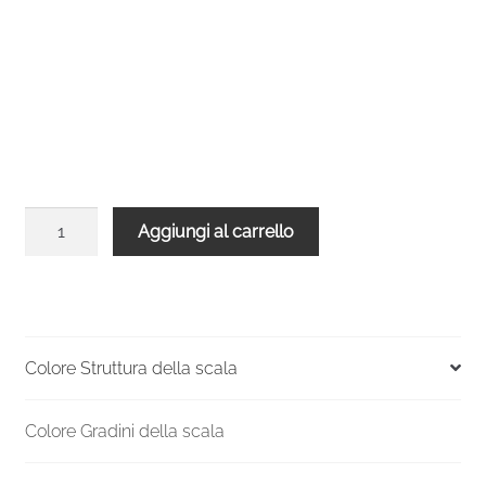
Balaustra
Aggiungi al carrello
arrotondata
per
scala
Spiral
Effect
Colore Struttura della scala
140
Grigia
Colore Gradini della scala
Legno
Bianco