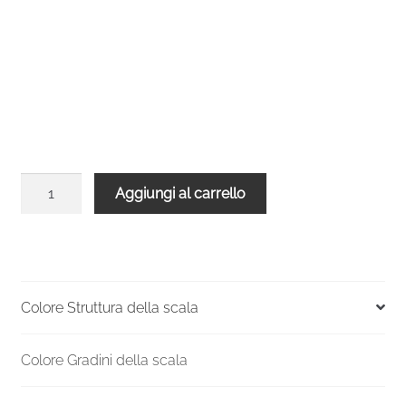
Balaustra
Aggiungi al carrello
arrotondata
per
scala
Spiral
Effect
Colore Struttura della scala
160
Grigia
Colore Gradini della scala
Legno
Bianco