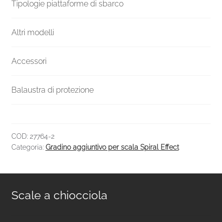
quantità
Tipologie piattaforme di sbarco
Altri modelli
Accessori
Balaustra di protezione
COD:
27764-2
Categoria:
Gradino aggiuntivo per scala Spiral Effect
Scale a chiocciola