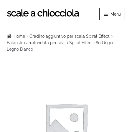
scale a chiocciola
Vai
Vai
Menu
alla
al
navigazione
contenuto
Espand
scale a chiocciola
il
Home
Gradino aggiuntivo per scala Spiral Effect
menu
Espand
Balaustra arrotondata per scala Spiral Effect 160 Grigia
Tutte le scale
child
Legno Bianco
il
menu
Espand
Categorie scale
child
il
menu
Espand
Ringhiere e balaustre
child
il
menu
child