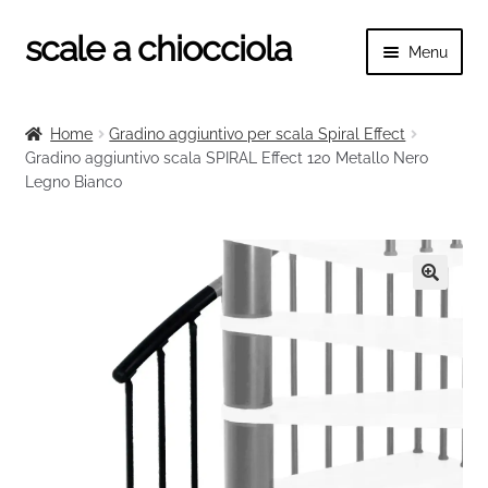
scale a chiocciola
Vai
Vai
Menu
alla
al
navigazione
contenuto
Espand
scale a chiocciola
il
Home
Gradino aggiuntivo per scala Spiral Effect
menu
Espand
Gradino aggiuntivo scala SPIRAL Effect 120 Metallo Nero
Tutte le scale
child
Legno Bianco
il
menu
Espand
Categorie scale
child
il
menu
Espand
Ringhiere e balaustre
child
il
🔍
menu
child