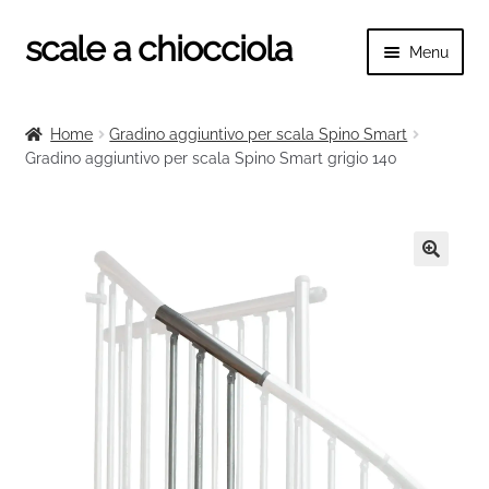
scale a chiocciola
Vai
Vai
Menu
alla
al
navigazione
contenuto
Espand
scale a chiocciola
il
Home
Gradino aggiuntivo per scala Spino Smart
menu
Espand
Gradino aggiuntivo per scala Spino Smart grigio 140
Tutte le scale
child
il
menu
Espand
Categorie scale
child
il
menu
Espand
Ringhiere e balaustre
🔍
child
il
menu
child