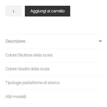
Gradino
Aggiungi al carrello
aggiuntivo
per
scala
Spino
Smart
Descrizione
grigio
140
Colore Struttura della scala
quantità
Colore Gradini della scala
Tipologie piattaforme di sbarco
Altri modelli