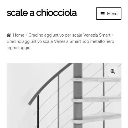
scale a chiocciola
Vai
Vai
Menu
alla
al
navigazione
contenuto
Espand
scale a chiocciola
il
Home
Gradino aggiuntivo per scala Venezia Smart
menu
Espand
Gradino aggiuntivo scala Venezia Smart 100 metallo nero
Tutte le scale
child
legno faggio
il
menu
Espand
Categorie scale
child
il
menu
Espand
Ringhiere e balaustre
child
il
🔍
menu
child