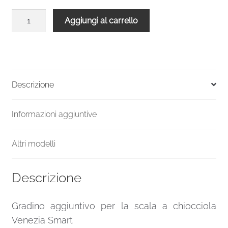
Gradino
Aggiungi al carrello
aggiuntivo
scala
Venezia
Smart
100
Descrizione
metallo
nero
Informazioni aggiuntive
legno
faggio
quantità
Altri modelli
Descrizione
Gradino aggiuntivo per la scala a chiocciola
Venezia Smart