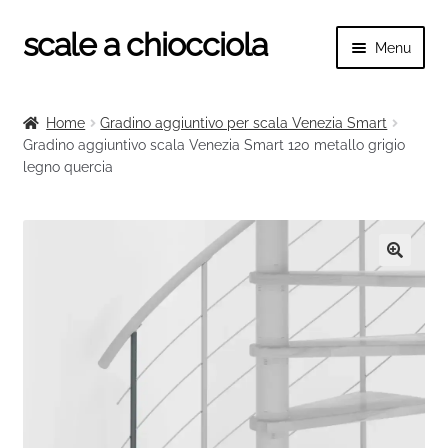
scale a chiocciola
Vai
Vai
Menu
alla
al
navigazione
contenuto
Espand
scale a chiocciola
il
Home
Gradino aggiuntivo per scala Venezia Smart
menu
Espand
Gradino aggiuntivo scala Venezia Smart 120 metallo grigio
Tutte le scale
child
legno quercia
il
menu
Espand
Categorie scale
child
il
menu
Espand
Ringhiere e balaustre
child
il
🔍
menu
child