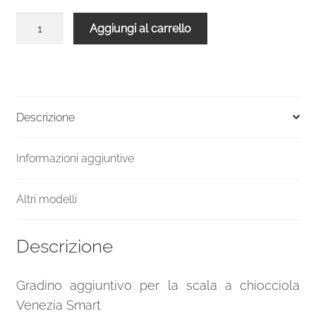
Gradino
Aggiungi al carrello
aggiuntivo
scala
Venezia
Smart
120
Descrizione
metallo
grigio
Informazioni aggiuntive
legno
quercia
quantità
Altri modelli
Descrizione
Gradino aggiuntivo per la scala a chiocciola
Venezia Smart