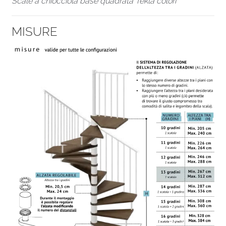
Scale a chiocciola base quadrata Tekla colori
MISURE