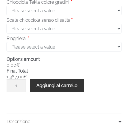
Chiocciola Tekla colore gradini
*
Scale chiocciola senso di salita
*
Ringhiera
*
Options amount
0,00€
Final Total
1.367,00€
Scale
Aggiungi al carrello
a
chiocciola
base
quadrata
Tekla
Descrizione
10