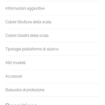
gradini
Informazioni aggiuntive
diametro
121
cm
Colore Struttura della scala
quantità
Colore Gradini della scala
Tipologie piattaforme di sbarco
Altri modelli
Accessori
Balaustra di protezione