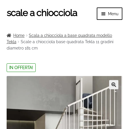
scale a chiocciola
Vai
Vai
Menu
alla
al
navigazione
contenuto
Espand
scale a chiocciola
il
Home
Scala a chiocciola a base quadrata modello
menu
Espand
Tekla
Scale a chiocciola base quadrata Tekla 11 gradini
Tutte le scale
child
diametro 181 cm
il
menu
Espand
Categorie scale
child
il
IN OFFERTA!
menu
Espand
Ringhiere e balaustre
child
il
menu
🔍
child