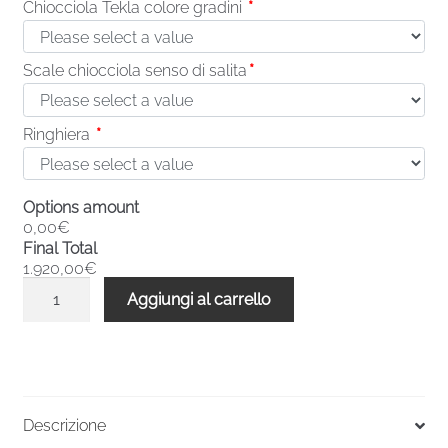
Chiocciola Tekla colore gradini
*
Scale chiocciola senso di salita
*
Ringhiera
*
Options amount
0,00€
Final Total
1.920,00€
Scale
Aggiungi al carrello
a
chiocciola
base
quadrata
Tekla
Descrizione
11