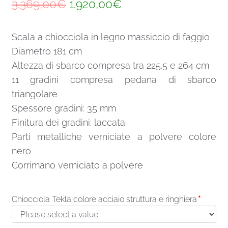
Il
Il
3.369,00
€
1.920,00
€
prezzo
prezzo
Scala a chiocciola in legno massiccio di faggio
originale
attuale
Diametro 181 cm
era:
è:
Altezza di sbarco compresa tra 225.5 e 264 cm
3.369,00€.
1.920,00€.
11 gradini compresa pedana di sbarco
triangolare
Spessore gradini: 35 mm
Finitura dei gradini: laccata
Parti metalliche verniciate a polvere colore
nero
Corrimano verniciato a polvere
Chiocciola Tekla colore acciaio struttura e ringhiera
*