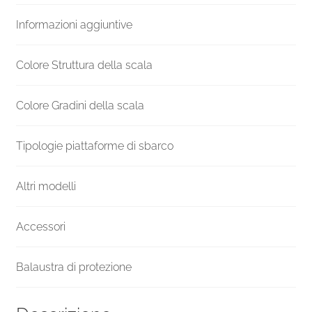
gradini
Informazioni aggiuntive
diametro
181
cm
Colore Struttura della scala
quantità
Colore Gradini della scala
Tipologie piattaforme di sbarco
Altri modelli
Accessori
Balaustra di protezione