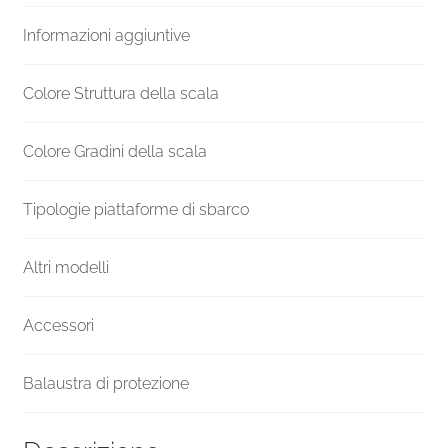
gradini
Informazioni aggiuntive
diametro
105
cm
Colore Struttura della scala
quantità
Colore Gradini della scala
Tipologie piattaforme di sbarco
Altri modelli
Accessori
Balaustra di protezione