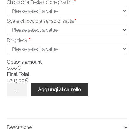
Chiocciola Tekla colore gradini
*
Scale chiocciola senso di salita
*
Ringhiera
*
Options amount
0,00€
Final Total
1.283,00€
Scale
Aggiungi al carrello
a
chiocciola
base
quadrata
Tekla
Descrizione
13