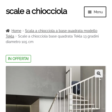
scale a chiocciola
Vai
Vai
Menu
alla
al
navigazione
contenuto
Espand
scale a chiocciola
il
Home
Scala a chiocciola a base quadrata modello
menu
Espand
Tekla
Scale a chiocciola base quadrata Tekla 13 gradini
Tutte le scale
child
diametro 105 cm
il
menu
Espand
Categorie scale
child
il
IN OFFERTA!
menu
Espand
Ringhiere e balaustre
child
il
menu
🔍
child