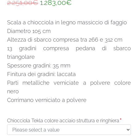
Il
Il
2.251,00
€
1.283,00
€
prezzo
prezzo
Scala a chiocciola in legno massiccio di faggio
originale
attuale
Diametro 105 cm
era:
è:
Altezza di sbarco compresa tra 266 e 312 cm
2.251,00€.
1.283,00€.
13 gradini compresa pedana di sbarco
triangolare
Spessore gradini: 35 mm
Finitura dei gradini: laccata
Parti metalliche verniciate a polvere colore
nero
Corrimano verniciato a polvere
Chiocciola Tekla colore acciaio struttura e ringhiera
*