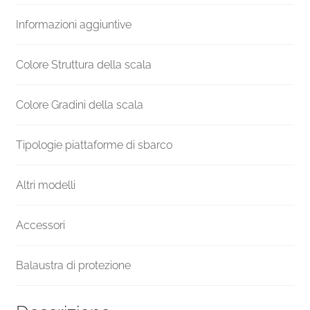
gradini
Informazioni aggiuntive
diametro
181
cm
Colore Struttura della scala
quantità
Colore Gradini della scala
Tipologie piattaforme di sbarco
Altri modelli
Accessori
Balaustra di protezione