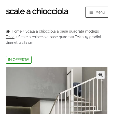
scale a chiocciola
Vai
Vai
Menu
alla
al
navigazione
contenuto
Espand
scale a chiocciola
il
Home
Scala a chiocciola a base quadrata modello
menu
Espand
Tekla
Scale a chiocciola base quadrata Tekla 15 gradini
Tutte le scale
child
diametro 181 cm
il
menu
Espand
Categorie scale
child
il
IN OFFERTA!
menu
Espand
Ringhiere e balaustre
child
il
menu
🔍
child