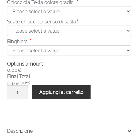
Chiocciola Tekla colore gradini
*
Scale chiocciola senso di salita
*
Ringhiera
*
Options amount
0,00€
Final Total
2.379,00€
Scale
Aggiungi al carrello
a
chiocciola
base
quadrata
Tekla
Descrizione
15