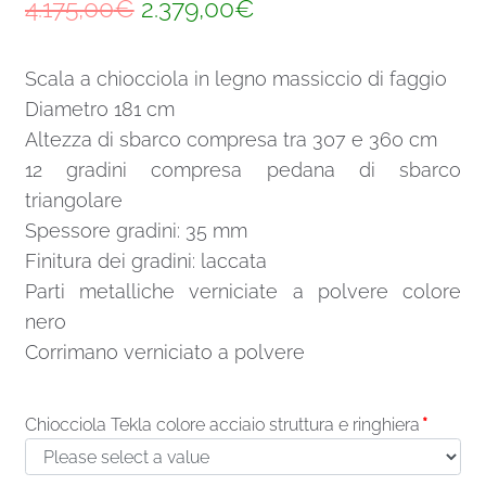
Il
Il
4.175,00
€
2.379,00
€
prezzo
prezzo
Scala a chiocciola in legno massiccio di faggio
originale
attuale
Diametro 181 cm
era:
è:
Altezza di sbarco compresa tra 307 e 360 cm
4.175,00€.
2.379,00€.
12 gradini compresa pedana di sbarco
triangolare
Spessore gradini: 35 mm
Finitura dei gradini: laccata
Parti metalliche verniciate a polvere colore
nero
Corrimano verniciato a polvere
Chiocciola Tekla colore acciaio struttura e ringhiera
*