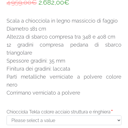
Il
Il
4.959,00
€
2.682,00
€
prezzo
prezzo
Scala a chiocciola in legno massiccio di faggio
originale
attuale
Diametro 181 cm
era:
è:
Altezza di sbarco compresa tra 348 e 408 cm
4.959,00€.
2.682,00€.
12 gradini compresa pedana di sbarco
triangolare
Spessore gradini: 35 mm
Finitura dei gradini: laccata
Parti metalliche verniciate a polvere colore
nero
Corrimano verniciato a polvere
Chiocciola Tekla colore acciaio struttura e ringhiera
*