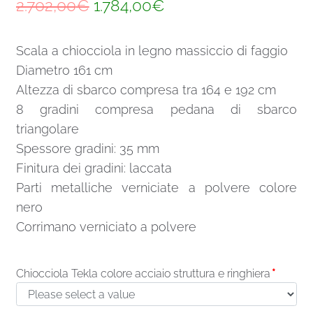
Il
Il
2.702,00
€
1.784,00
€
prezzo
prezzo
Scala a chiocciola in legno massiccio di faggio
originale
attuale
Diametro 161 cm
era:
è:
Altezza di sbarco compresa tra 164 e 192 cm
2.702,00€.
1.784,00€.
8 gradini compresa pedana di sbarco
triangolare
Spessore gradini: 35 mm
Finitura dei gradini: laccata
Parti metalliche verniciate a polvere colore
nero
Corrimano verniciato a polvere
Chiocciola Tekla colore acciaio struttura e ringhiera
*