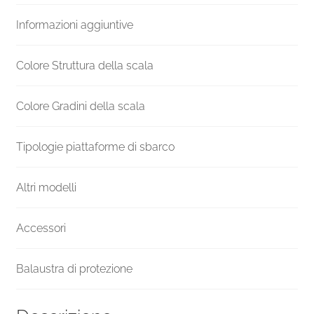
gradini
Informazioni aggiuntive
diametro
161
cm
Colore Struttura della scala
quantità
Colore Gradini della scala
Tipologie piattaforme di sbarco
Altri modelli
Accessori
Balaustra di protezione