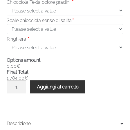
Chiocciola Tekla colore gradini
*
Scale chiocciola senso di salita
*
Ringhiera
*
Options amount
0,00€
Final Total
1.784,00€
Scale
Aggiungi al carrello
a
chiocciola
base
quadrata
Tekla
Descrizione
8