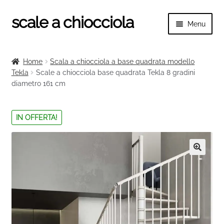
scale a chiocciola
Vai
Vai
Menu
alla
al
navigazione
contenuto
Espand
scale a chiocciola
il
Home
Scala a chiocciola a base quadrata modello
menu
Espand
Tekla
Scale a chiocciola base quadrata Tekla 8 gradini
Tutte le scale
child
diametro 161 cm
il
menu
Espand
Categorie scale
child
il
IN OFFERTA!
menu
Espand
Ringhiere e balaustre
child
il
menu
🔍
child