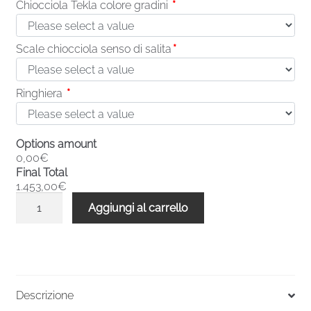
Chiocciola Tekla colore gradini
*
Scale chiocciola senso di salita
*
Ringhiera
*
Options amount
0,00€
Final Total
1.453,00€
Scale
Aggiungi al carrello
a
chiocciola
base
quadrata
Tekla
Descrizione
9