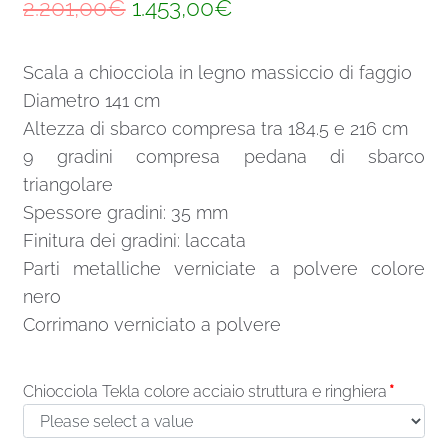
Il
Il
2.201,00
€
1.453,00
€
prezzo
prezzo
Scala a chiocciola in legno massiccio di faggio
originale
attuale
Diametro 141 cm
era:
è:
Altezza di sbarco compresa tra 184.5 e 216 cm
2.201,00€.
1.453,00€.
9 gradini compresa pedana di sbarco
triangolare
Spessore gradini: 35 mm
Finitura dei gradini: laccata
Parti metalliche verniciate a polvere colore
nero
Corrimano verniciato a polvere
Chiocciola Tekla colore acciaio struttura e ringhiera
*