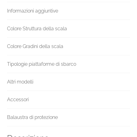
gradini
Informazioni aggiuntive
diametro
141
cm
Colore Struttura della scala
quantità
Colore Gradini della scala
Tipologie piattaforme di sbarco
Altri modelli
Accessori
Balaustra di protezione