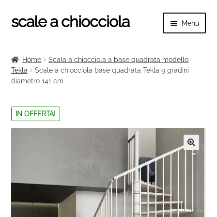
scale a chiocciola
Vai
Vai
Menu
alla
al
navigazione
contenuto
Espand
scale a chiocciola
il
Home
Scala a chiocciola a base quadrata modello
menu
Espand
Tekla
Scale a chiocciola base quadrata Tekla 9 gradini
Tutte le scale
child
diametro 141 cm
il
menu
Espand
Categorie scale
child
il
IN OFFERTA!
menu
Espand
Ringhiere e balaustre
child
il
menu
🔍
child