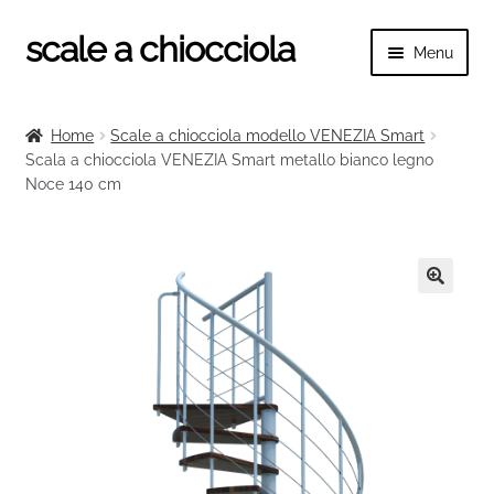
scale a chiocciola
Vai
Vai
Menu
alla
al
navigazione
contenuto
Espand
scale a chiocciola
il
Home
Scale a chiocciola modello VENEZIA Smart
menu
Espand
Scala a chiocciola VENEZIA Smart metallo bianco legno
Tutte le scale
child
Noce 140 cm
il
menu
Espand
Categorie scale
child
il
menu
Espand
Ringhiere e balaustre
child
il
🔍
menu
child