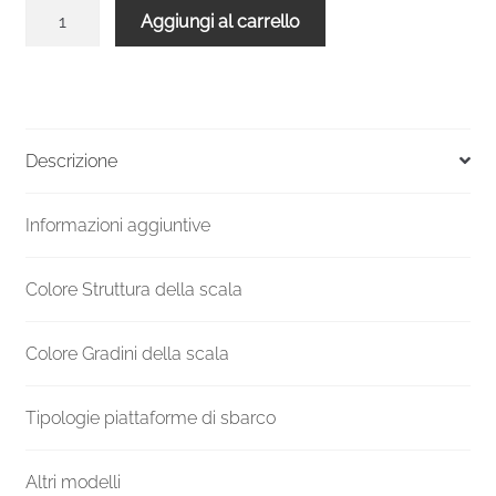
Scala
Aggiungi al carrello
a
chiocciola
VENEZIA
Smart
metallo
Descrizione
bianco
legno
Informazioni aggiuntive
Noce
140
cm
Colore Struttura della scala
quantità
Colore Gradini della scala
Tipologie piattaforme di sbarco
Altri modelli