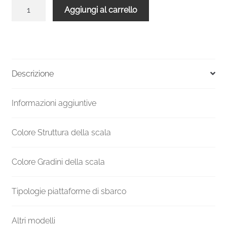
Scala
Aggiungi al carrello
a
chiocciola
VENEZIA
Smart
metallo
Descrizione
grigio
legno
Informazioni aggiuntive
Quercia
140
cm
Colore Struttura della scala
quantità
Colore Gradini della scala
Tipologie piattaforme di sbarco
Altri modelli