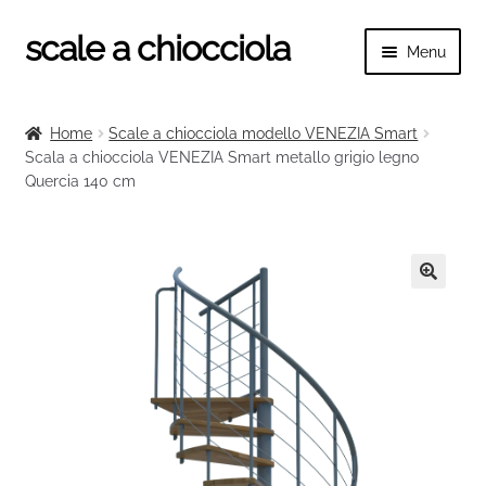
scale a chiocciola
Vai
Vai
Menu
alla
al
navigazione
contenuto
Espand
scale a chiocciola
il
Home
Scale a chiocciola modello VENEZIA Smart
menu
Espand
Scala a chiocciola VENEZIA Smart metallo grigio legno
Tutte le scale
child
Quercia 140 cm
il
menu
Espand
Categorie scale
child
il
menu
Espand
Ringhiere e balaustre
child
il
🔍
menu
child