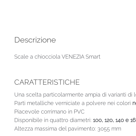
Smart
metallo
grigio
legno
Quercia
Descrizione
160
cm
Scale a chiocciola VENEZIA Smart
quantità
CARATTERISTICHE
Una scelta particolarmente ampia di varianti di 
Parti metalliche verniciate a polvere nei colori
n
Piacevole corrimano in PVC
Disponibile in quattro diametri:
100, 120, 140 e 1
Altezza massima del pavimento: 3055 mm