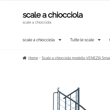
scale a chiocciola
Vai
Vai
alla
al
scale a chiocciola
navigazione
contenuto
scale a chiocciola
Tutte le scale
Home
Scale a chiocciola modello VENEZIA Smar