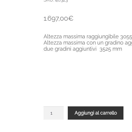
1.697,00
€
Altezza massima raggiungibile 30
Altezza massima con un gradino a
due gradini aggiuntivi 3525 mm
Scala
Aggiungi al carrello
a
chiocciola
VENEZIA