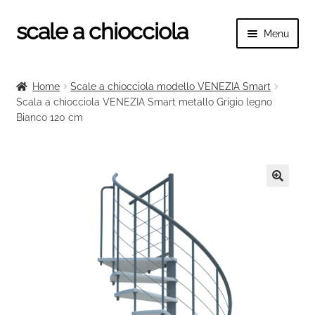
scale a chiocciola
Vai
Vai
Menu
alla
al
navigazione
contenuto
Espand
scale a chiocciola
il
Home
Scale a chiocciola modello VENEZIA Smart
menu
Espand
Scala a chiocciola VENEZIA Smart metallo Grigio legno
Tutte le scale
child
Bianco 120 cm
il
menu
Espand
Categorie scale
child
il
menu
Espand
Ringhiere e balaustre
child
il
🔍
menu
child