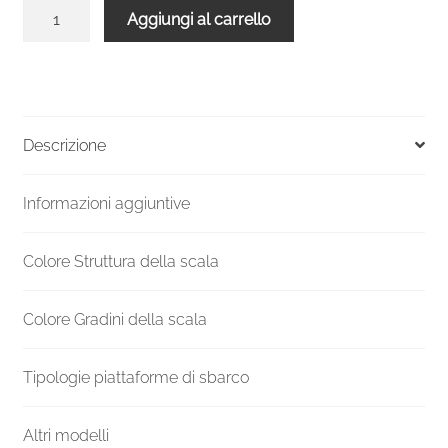
Scala
Aggiungi al carrello
a
chiocciola
VENEZIA
Smart
metallo
Descrizione
Grigio
legno
Informazioni aggiuntive
Bianco
120
cm
Colore Struttura della scala
quantità
Colore Gradini della scala
Tipologie piattaforme di sbarco
Altri modelli