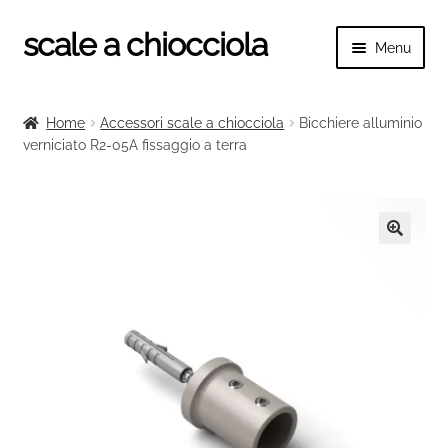
scale a chiocciola
Vai
Vai
Menu
alla
al
navigazione
contenuto
Espand
scale a chiocciola
il
Home
Accessori scale a chiocciola
Bicchiere alluminio
menu
Espand
verniciato R2-05A fissaggio a terra
Tutte le scale
child
il
menu
Espand
Categorie scale
child
il
menu
Espand
Ringhiere e balaustre
🔍
child
il
menu
child