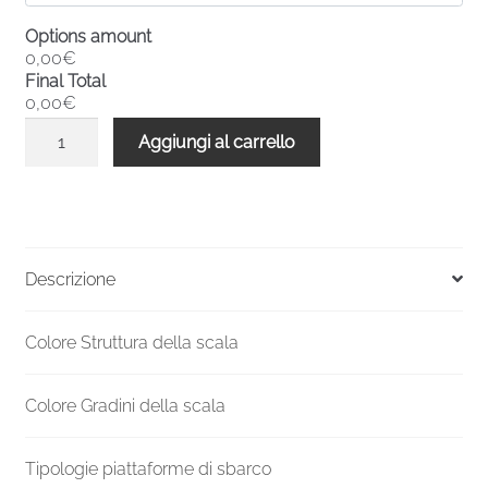
Options amount
0,00€
Final Total
0,00€
Bicchiere
Aggiungi al carrello
alluminio
verniciato
R2-
05A
fissaggio
Descrizione
a
terra
Colore Struttura della scala
quantità
Colore Gradini della scala
Tipologie piattaforme di sbarco