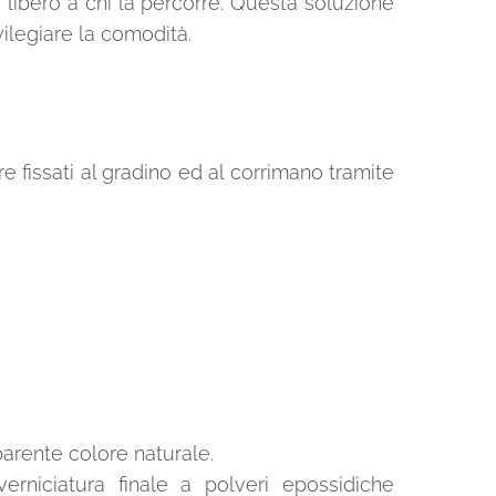
 libero a chi la percorre. Questa soluzione
ivilegiare la comodità.
e fissati al gradino ed al corrimano tramite
parente colore naturale.
erniciatura finale a polveri epossidiche