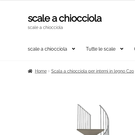
originale
attuale
era:
è:
scale a chiocciola
Vai
Vai
2.118,00€.
1.430,00€.
alla
al
scale a chiocciola
navigazione
contenuto
scale a chiocciola
Tutte le scale
Home
Scala a chiocciola per interni in legno C20