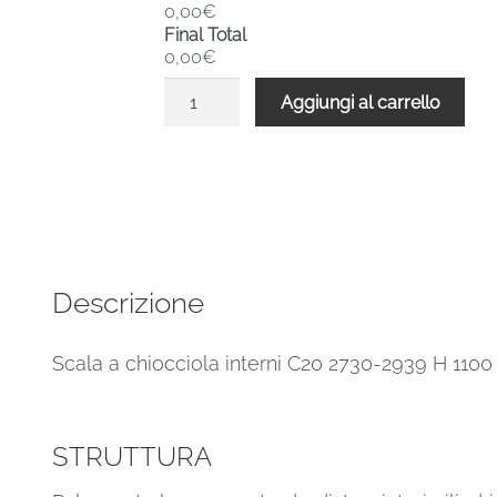
0,00€
Final Total
0,00€
Scala
Aggiungi al carrello
a
chiocciola
interni
C20
2730-
2939
H
Descrizione
1100
mm
Scala a chiocciola interni C20 2730-2939 H 110
quantità
STRUTTURA