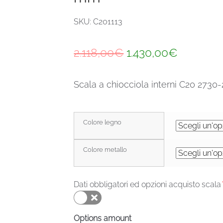
SKU: C201113
Il
Il
2.118,00
€
1.430,00
€
prezzo
prezzo
Scala a chiocciola interni C20 273
originale
attuale
era:
è:
2.118,00€.
1.430,00
Colore legno
Colore metallo
Dati obbligatori ed opzioni acquisto scala
Options amount