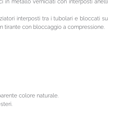
i in metallo verniciati con interposti anelli
atori interposti tra i tubolari e bloccati su
o un tirante con bloccaggio a compressione.
sparente colore naturale.
steri.