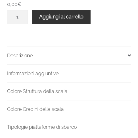
0,00€
Scala
Aggiungi al carrello
a
chiocciola
interni
C20
2310-
Descrizione
2519
H
Informazioni aggiuntive
1400
mm
quantità
Colore Struttura della scala
Colore Gradini della scala
Tipologie piattaforme di sbarco