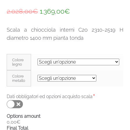
Il
Il
2.028,00
€
1.369,00
€
prezzo
prezzo
Scala a chiocciola interni C20 2310-2519 H
originale
attuale
diametro 1400 mm pianta tonda
era:
è:
2.028,00€.
1.369,00€.
Colore
legno
Colore
metallo
Dati obbligatori ed opzioni acquisto scala
*
Options amount
0,00€
Final Total