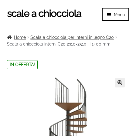
scale a chiocciola
Vai
Vai
Menu
alla
al
navigazione
contenuto
Espand
scale a chiocciola
il
Home
Scala a chiocciola per interni in legno C20
menu
Espand
Scala a chiocciola interni C20 2310-2519 H 1400 mm
Tutte le scale
child
il
menu
Espand
Categorie scale
IN OFFERTA!
child
il
menu
Espand
Ringhiere e balaustre
child
il
menu
🔍
child