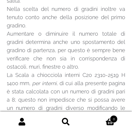
salita.
Nella scelta del numero di gradini inoltre va
tenuto conto anche della posizione del primo
gradino.
Aumentare o diminuire il numero totale di
gradini determina anche uno spostamento del
gradino di partenza, per questo è sempre bene
verificare che non sia in corrispondenza di
ostacoli, muri, finestre o altro.
La Scala a chiocciola interni C20 2310-2519 H
1400 mm,
per interni
, di cui alla presente pagina
è stata calcolata con un numero di gradini pari
a 8; questo non impedisce che si possa avere
un numero di gradini diverso modificando le
alzate tra gradino e gradino.
0
Per eventuali informazioni inviate una
mail
o
Cerca:
Cerca