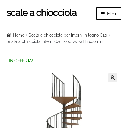
scale a chiocciola
Vai
Vai
Menu
alla
al
navigazione
contenuto
Espand
scale a chiocciola
il
Home
Scala a chiocciola per interni in legno C20
menu
Espand
Scala a chiocciola interni C20 2730-2939 H 1400 mm
Tutte le scale
child
il
menu
Espand
Categorie scale
IN OFFERTA!
child
il
menu
Espand
Ringhiere e balaustre
child
il
menu
🔍
child