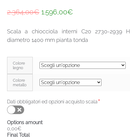
Il
Il
2.364,00
€
1.596,00
€
prezzo
prezzo
Scala a chiocciola interni C20 2730-2939 H
originale
attuale
diametro 1400 mm pianta tonda
era:
è:
2.364,00€.
1.596,00€.
Colore
legno
Colore
metallo
Dati obbligatori ed opzioni acquisto scala
*
Options amount
0,00€
Final Total