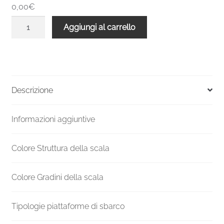
0,00€
Scala
Aggiungi al carrello
a
chiocciola
interni
C20
2730-
Descrizione
2939
H
Informazioni aggiuntive
1400
mm
quantità
Colore Struttura della scala
Colore Gradini della scala
Tipologie piattaforme di sbarco