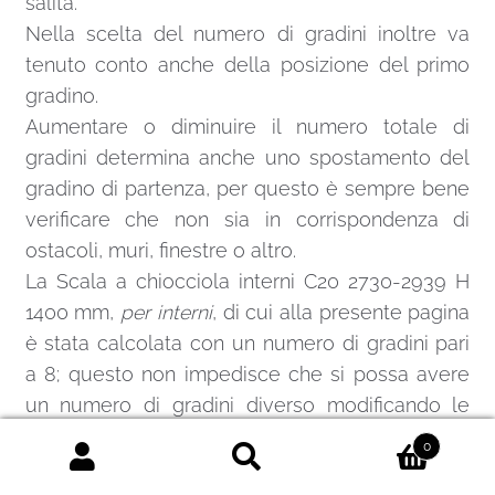
salita.
Nella scelta del numero di gradini inoltre va
tenuto conto anche della posizione del primo
gradino.
Aumentare o diminuire il numero totale di
gradini determina anche uno spostamento del
gradino di partenza, per questo è sempre bene
verificare che non sia in corrispondenza di
ostacoli, muri, finestre o altro.
La Scala a chiocciola interni C20 2730-2939 H
1400 mm,
per interni
, di cui alla presente pagina
è stata calcolata con un numero di gradini pari
a 8; questo non impedisce che si possa avere
un numero di gradini diverso modificando le
alzate tra gradino e gradino.
0
Per eventuali informazioni inviate una
mail
o
Cerca:
Cerca